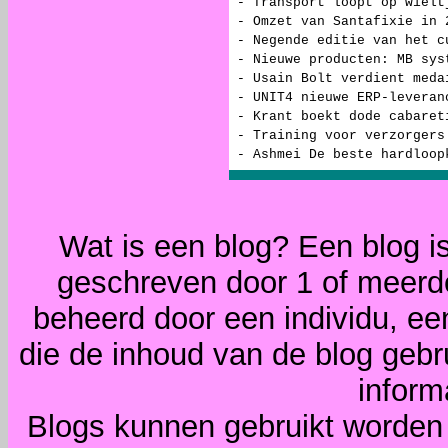
- Transport loopt op wielt
- Omzet van Santafixie in 
- Negende editie van het c
- Nieuwe producten: MB sys
- Usain Bolt verdient meda
- UNIT4 nieuwe ERP-leveran
- Krant boekt dode cabaret
- Training voor verzorgers
- Ashmei De beste hardloop
Wat is een blog? Een blog i
geschreven door 1 of meerd
beheerd door een individu, ee
die de inhoud van de blog gebr
inform
Blogs kunnen gebruikt worden 